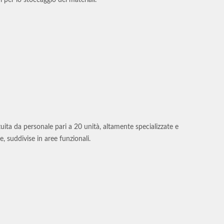
 per lo stoccaggio dei materiali.
uita da personale pari a 20 unità, altamente specializzate e
, suddivise in aree funzionali.