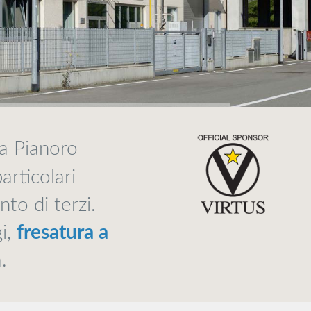
 a Pianoro
articolari
to di terzi.
i,
fresatura a
.