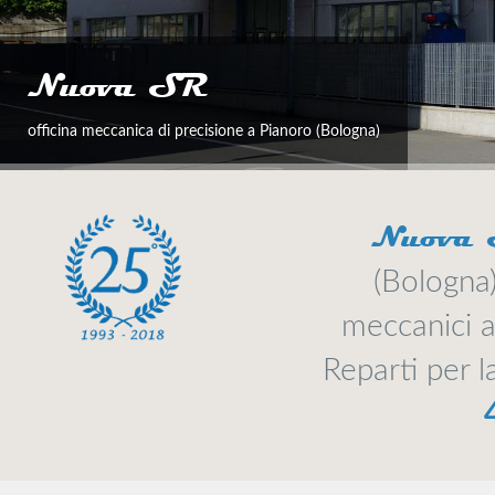
Nuova
(Bologna)
meccanici a
Reparti per 